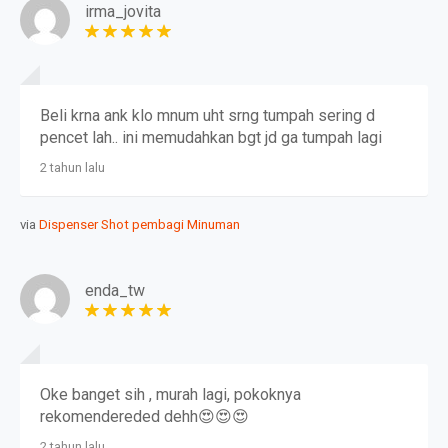
irma_jovita
Beli krna ank klo mnum uht srng tumpah sering d
pencet lah.. ini memudahkan bgt jd ga tumpah lagi
2 tahun lalu
via
Dispenser Shot pembagi Minuman
enda_tw
Oke banget sih , murah lagi, pokoknya
rekomendereded dehh😍😍😍
2 tahun lalu