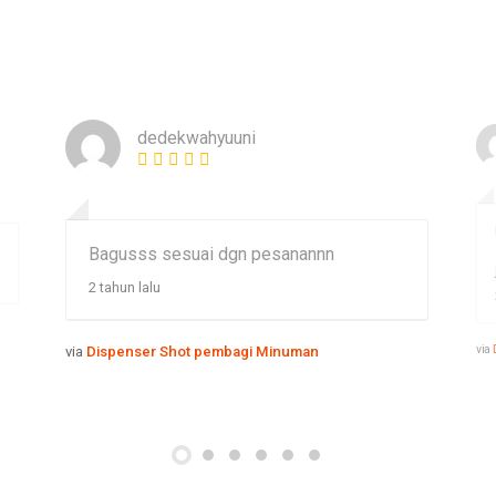
dedekwahyuuni
Bagusss sesuai dgn pesanannn
2 tahun lalu
via
via
Dispenser Shot pembagi Minuman