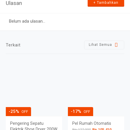
Ulasan
+ Tambahkan
Terkait
Lihat Semua
-25%
-17%
OFF
OFF
Pengering Sepatu
Pel Rumah Otomatis
Elektrik Shoe Dryer 200W
Rp.127.000
Rp.105.410