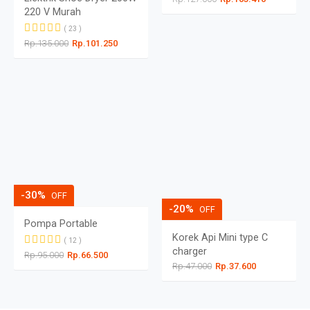
220 V Murah
( 23 )
Rp.135.000
Rp.101.250
-30%
OFF
-20%
OFF
Pompa Portable
Korek Api Mini type C
( 12 )
charger
Rp.95.000
Rp.66.500
Rp.47.000
Rp.37.600