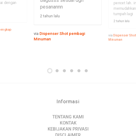
Bagusss sesuai dgn
ai dengan
pencet lah.. in
pesanannn
memudahkan 
tumpah lagi
2 tahun lalu
2 tahun lalu
 lengkap
via
Dispenser Shot pembagi
via
Dispenser Sho
Minuman
Minuman
Informasi
TENTANG KAMI
KONTAK
KEBIJAKAN PRIVASI
DISCLAIMER