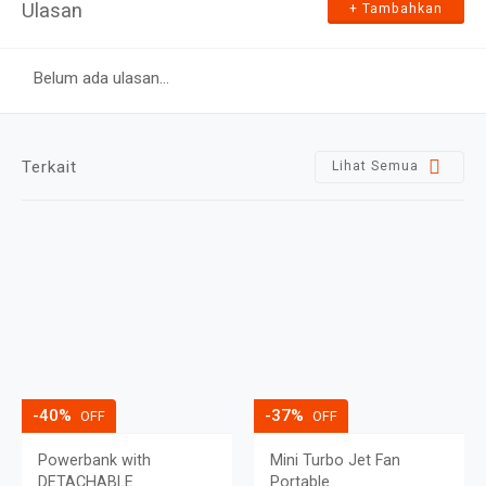
Ulasan
+ Tambahkan
Terkait
Lihat Semua
-40%
-37%
OFF
OFF
Powerbank with
Mini Turbo Jet Fan
DETACHABLE
Portable