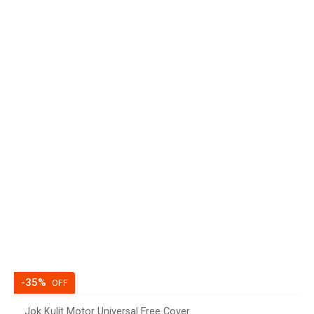
-35%
OFF
Jok Kulit Motor Universal Free Cover