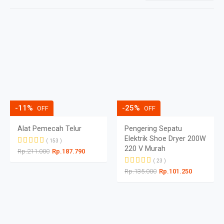
-11%
-25%
OFF
OFF
Alat Pemecah Telur
Pengering Sepatu
Elektrik Shoe Dryer 200W
( 153 )
220 V Murah
Rp.211.000
Rp.187.790
( 23 )
Rp.135.000
Rp.101.250