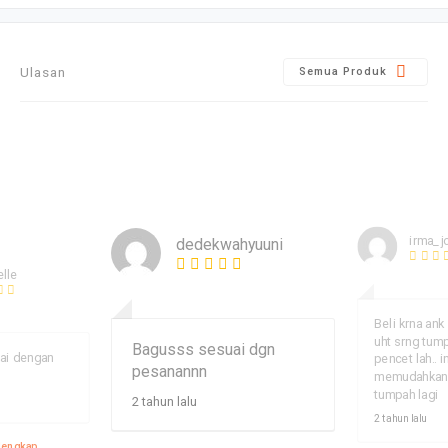
Ulasan
Semua Produk
irma_j
dedekwahyuuni
elle
Beli krna an
uht srng tum
Bagusss sesuai dgn
ai dengan
pencet lah.. in
pesanannn
memudahkan 
tumpah lagi
2 tahun lalu
2 tahun lalu
 lengkap